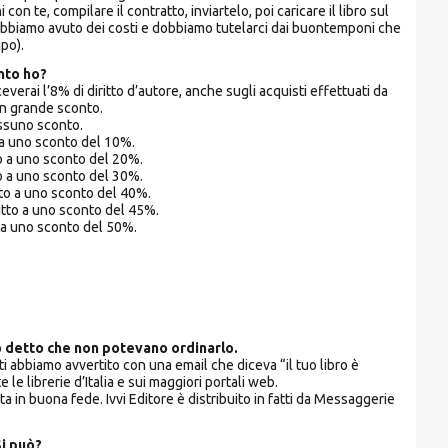
 te, compilare il contratto, inviartelo, poi caricare il libro sul
 abbiamo avuto dei costi e dobbiamo tutelarci dai buontemponi che
po).
onto ho?
everai l’8% di diritto d’autore, anche sugli acquisti effettuati da
un grande sconto.
essuno sconto.
o a uno sconto del 10%.
tto a uno sconto del 20%.
tto a uno sconto del 30%.
itto a uno sconto del 40%.
ritto a uno sconto del 45%.
to a uno sconto del 50%.
no detto che non potevano ordinarlo.
ti abbiamo avvertito con una email che diceva “il tuo libro è
e le librerie d’Italia e sui maggiori portali web.
 in buona fede. Ivvi Editore è distribuito in fatti da Messaggerie
Si può?