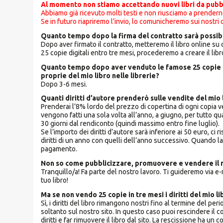
Al momento non stiamo accettando nuovi libri da pubb
Abbiamo già ricevuto molti testi e non riusciamo a prenderne
Se in futuro riapriremo l’invio, lo comunicheremo sui nostri ca
Quanto tempo dopo la firma del contratto sarà possibil
Dopo aver firmato il contratto, metteremo il libro online su
25 copie digitali entro tre mesi, procederemo a creare il lib
Quanto tempo dopo aver venduto le famose 25 copie on
proprie del mio libro nelle librerie?
Dopo 3-6 mesi.
Quanti diritti d’autore prenderò sulle vendite del mio
Prenderai l’8% lordo del prezzo di copertina di ogni copia ven
vengono fatti una sola volta all’anno, a giugno, per tutto 
30 giorni dal rendiconto (quindi massimo entro fine luglio).
Se l’importo dei diritti d’autore sarà inferiore ai 50 euro, 
diritti di un anno con quelli dell’anno successivo. Quando l
pagamento.
Non so come pubblicizzare, promuovere e vendere il mi
Tranquillo/a! Fa parte del nostro lavoro. Ti guideremo via e-
tuo libro!
Ma se non vendo 25 copie in tre mesi i diritti del mio l
Sì, i diritti del libro rimangono nostri fino al termine del peri
soltanto sul nostro sito. In questo caso puoi rescindere il
diritti e far rimuovere il libro dal sito. La rescissione ha u