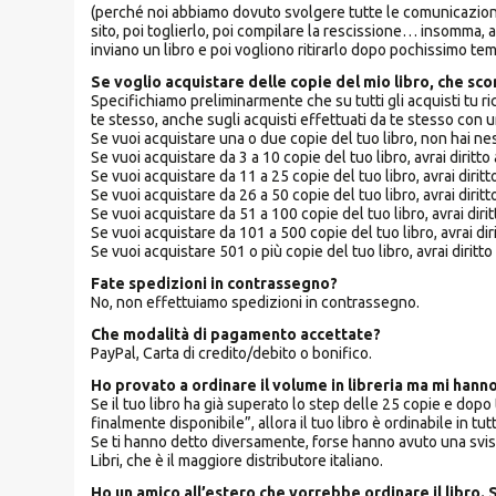
(perché noi abbiamo dovuto svolgere tutte le comunicazioni con
sito, poi toglierlo, poi compilare la rescissione… insomma,
inviano un libro e poi vogliono ritirarlo dopo pochissimo tem
Se voglio acquistare delle copie del mio libro, che sc
Specifichiamo preliminarmente che su tutti gli acquisti tu ric
te stesso, anche sugli acquisti effettuati da te stesso con 
Se vuoi acquistare una o due copie del tuo libro, non hai n
Se vuoi acquistare da 3 a 10 copie del tuo libro, avrai diritt
Se vuoi acquistare da 11 a 25 copie del tuo libro, avrai diri
Se vuoi acquistare da 26 a 50 copie del tuo libro, avrai diri
Se vuoi acquistare da 51 a 100 copie del tuo libro, avrai dir
Se vuoi acquistare da 101 a 500 copie del tuo libro, avrai di
Se vuoi acquistare 501 o più copie del tuo libro, avrai dirit
Fate spedizioni in contrassegno?
No, non effettuiamo spedizioni in contrassegno.
Che modalità di pagamento accettate?
PayPal, Carta di credito/debito o bonifico.
Ho provato a ordinare il volume in libreria ma mi han
Se il tuo libro ha già superato lo step delle 25 copie e dopo 
finalmente disponibile”, allora il tuo libro è ordinabile in tutt
Se ti hanno detto diversamente, forse hanno avuto una svista
Libri, che è il maggiore distributore italiano.
Ho un amico all’estero che vorrebbe ordinare il libro. 