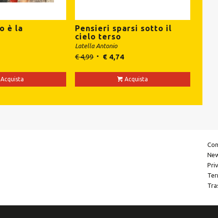
o è la
Pensieri sparsi sotto il
a
cielo terso
Latella Antonio
€
4,99
€
4,74
Acquista
Acquista
Con
New
Pri
Ter
Tra