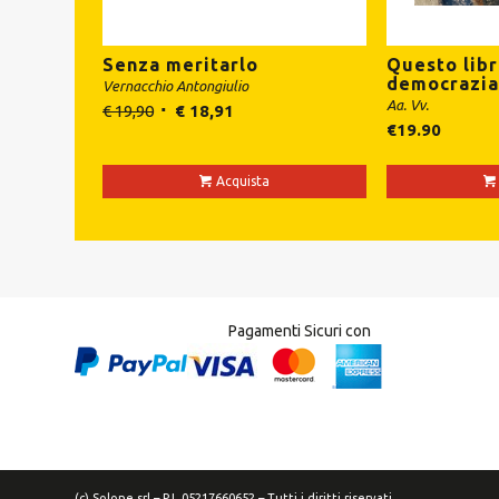
Senza meritarlo
Questo libr
democrazi
Vernacchio Antongiulio
Aa. Vv.
€
19,90
€
18,91
€
19.90
Acquista
Pagamenti Sicuri con
(c) Solone srl – P.I. 05217660652 – Tutti i diritti riservati