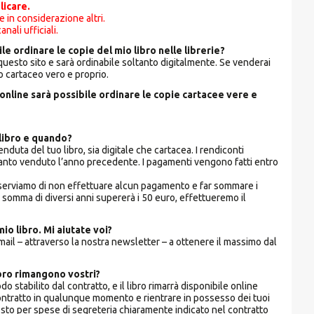
licare.
 in considerazione altri.
nali ufficiali.
e ordinare le copie del mio libro nelle librerie?
 questo sito e sarà ordinabile soltanto digitalmente. Se venderai
ro cartaceo vero e proprio.
line sarà possibile ordinare le copie cartacee vere e
 libro e quando?
duta del tuo libro, sia digitale che cartacea. I rendiconti
quanto venduto l’anno precedente. I pagamenti vengono fatti entro
ci riserviamo di non effettuare alcun pagamento e far sommare i
a somma di diversi anni supererà i 50 euro, effettueremo il
o libro. Mi aiutate voi?
mail – attraverso la nostra newsletter – a ottenere il massimo dal
ibro rimangono vostri?
odo stabilito dal contratto, e il libro rimarrà disponibile online
 contratto in qualunque momento e rientrare in possesso dei tuoi
n costo per spese di segreteria chiaramente indicato nel contratto