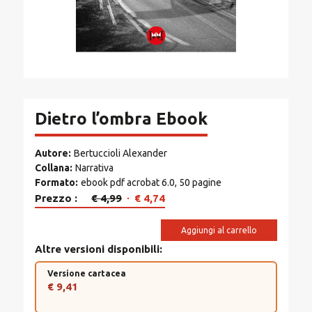
Dietro l’ombra Ebook
Autore
Bertuccioli Alexander
Collana
Narrativa
Formato
ebook pdf acrobat 6.0, 50 pagine
Il
Il
Prezzo
€
4,99
€
4,74
prezzo
prezzo
originale
attuale
Aggiungi al carrello
era:
è:
Altre versioni disponibili
€ 4,99.
€ 4,74.
Versione cartacea
€ 9,41