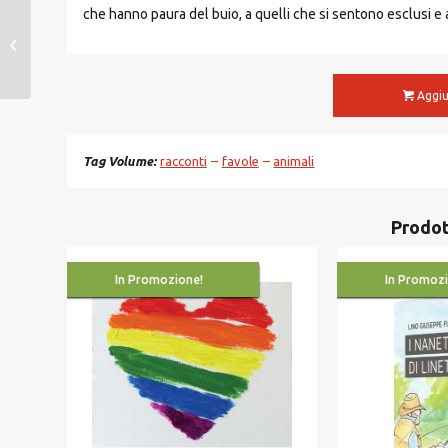
che hanno paura del buio, a quelli che si sentono esclusi e a 
Il viaggio “à Rebours” –
ebook
Aggiu
Tag Volume
racconti
favole
animali
Prodot
In Promozione!
In Promozi