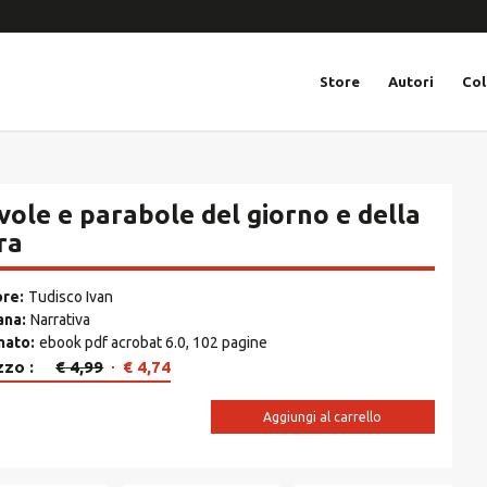
Store
Autori
Col
vole e parabole del giorno e della
ra
ore
Tudisco Ivan
ana
Narrativa
mato
ebook pdf acrobat 6.0, 102 pagine
Il
Il
zzo
€
4,99
€
4,74
prezzo
prezzo
originale
attuale
Aggiungi al carrello
era:
è:
€ 4,99.
€ 4,74.