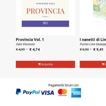
Provincia Vol. 1
I nanetti di Li
Sala Vincenzo
Furlan Lino Giusep
€
4,99
€
4,74
€
9,90
€
9,41
Acquista
Pagamenti Sicuri con