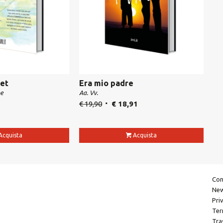
net
Era mio padre
pe
Aa. Vv.
€
19,90
€
18,91
Acquista
Acquista
Con
New
Pri
Ter
Tra