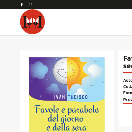
Fa
se
Aut
Coll
For
Pre