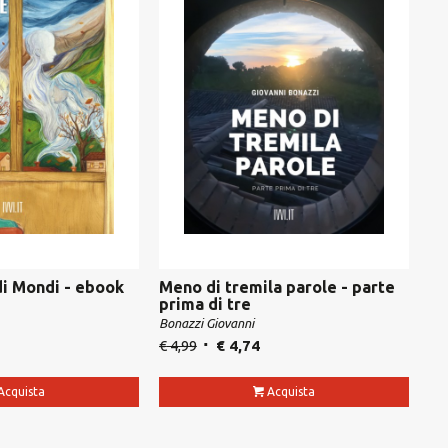
di Mondi - ebook
Meno di tremila parole - parte
prima di tre
Bonazzi Giovanni
€
4,99
€
4,74
Acquista
Acquista