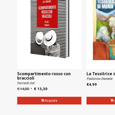
Scompartimento rosso con
La Tessitrice 
braccioli
Pastorino Daniele
Ferranti Sal
€
4.99
€
14,00
€
13,30
Acquista