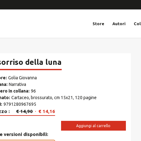
Store
Autori
Col
 sorriso della luna
ore
Golia Giovanna
ana
Narrativa
ro in collana
96
mato
Cartaceo, brossurato, cm 15x21, 120 pagine
N
9791280967695
Il
Il
zzo
€
14,90
€
14,16
prezzo
prezzo
originale
attuale
Aggiungi al carrello
era:
è:
e versioni disponibili