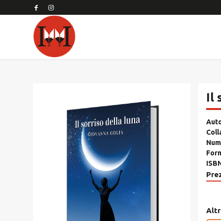
Il
Aut
Coll
Nume
For
ISB
Pre
Altr