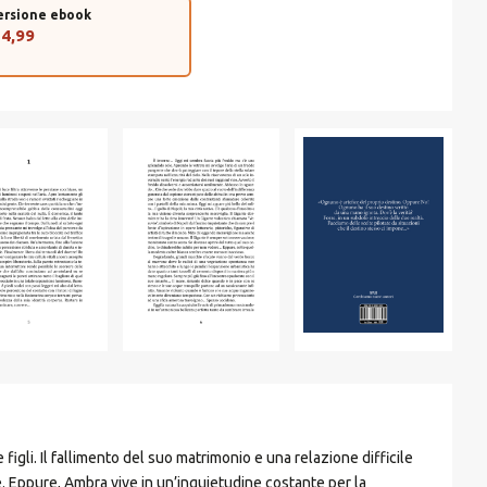
€ 14,90.
€ 14,16.
ersione ebook
 4,99
igli. Il fallimento del suo matrimonio e una relazione difficile
e. Eppure, Ambra vive in un’inquietudine costante per la