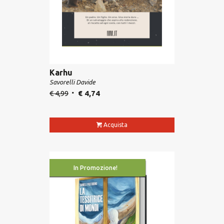
Karhu
Savorelli Davide
€
4,99
€
4,74
Acquista
In Promozione!