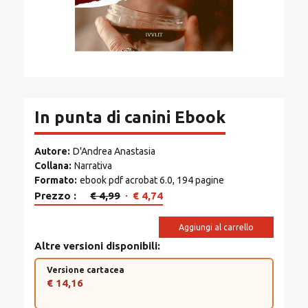
In punta di canini Ebook
Autore
D'Andrea Anastasia
Collana
Narrativa
Formato
ebook pdf acrobat 6.0, 194 pagine
Il
Il
Prezzo
€
4,99
€
4,74
prezzo
prezzo
originale
attuale
Aggiungi al carrello
era:
è:
Altre versioni disponibili
€ 4,99.
€ 4,74.
Versione cartacea
€ 14,16