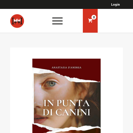
Login
0