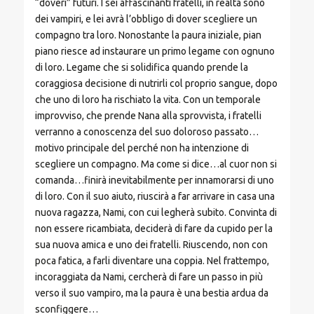
“doveri” futuri. I sei affascinanti fratelli, in realtà sono
dei vampiri, e lei avrà l’obbligo di dover scegliere un
compagno tra loro. Nonostante la paura iniziale, pian
piano riesce ad instaurare un primo legame con ognuno
di loro. Legame che si solidifica quando prende la
coraggiosa decisione di nutrirli col proprio sangue, dopo
che uno di loro ha rischiato la vita. Con un temporale
improvviso, che prende Nana alla sprovvista, i fratelli
verranno a conoscenza del suo doloroso passato…
motivo principale del perché non ha intenzione di
scegliere un compagno. Ma come si dice…al cuor non si
comanda…finirà inevitabilmente per innamorarsi di uno
di loro. Con il suo aiuto, riuscirà a far arrivare in casa una
nuova ragazza, Nami, con cui legherà subito. Convinta di
non essere ricambiata, deciderà di fare da cupido per la
sua nuova amica e uno dei fratelli. Riuscendo, non con
poca fatica, a farli diventare una coppia. Nel frattempo,
incoraggiata da Nami, cercherà di fare un passo in più
verso il suo vampiro, ma la paura è una bestia ardua da
sconfiggere…