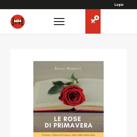
Login
0