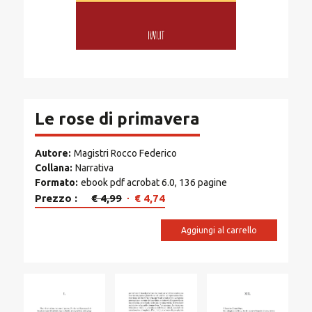
Le rose di primavera
Autore
Magistri Rocco Federico
Collana
Narrativa
Formato
ebook pdf acrobat 6.0, 136 pagine
Il
Il
Prezzo
€
4,99
€
4,74
prezzo
prezzo
originale
attuale
Aggiungi al carrello
era:
è:
€ 4,99.
€ 4,74.