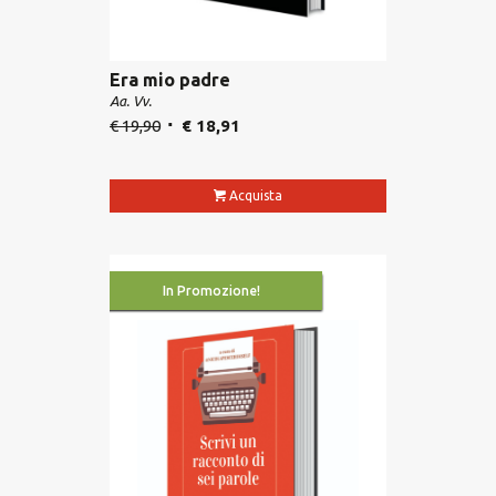
Era mio padre
Aa. Vv.
€
19,90
€
18,91
Acquista
In Promozione!