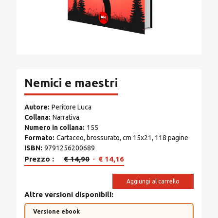
Nemici e maestri
Autore
Peritore Luca
Collana
Narrativa
Numero in collana
155
Formato
Cartaceo, brossurato, cm 15x21, 118 pagine
ISBN
9791256200689
Il
Il
Prezzo
€
14,90
€
14,16
prezzo
prezzo
originale
attuale
Aggiungi al carrello
era:
è:
Altre versioni disponibili
€ 14,90.
€ 14,16.
Versione ebook