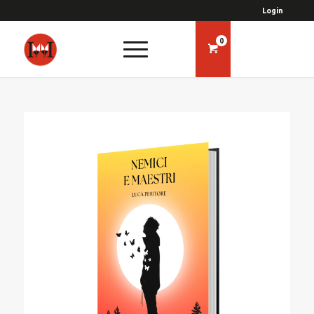
Login
0