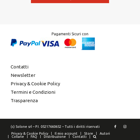
Pagamenti Sicuri con
Contatti
Newsletter
Privacy & Cookie Policy
Termini e Condizioni
Trasparenza
(c) Solone srl – P.I. 05217660652 – Tutti i diritti riservati
Privacy & Cookie Policy
Il mio account
Store
Autori
Collane
FAQ
Distribuzione
Contatti