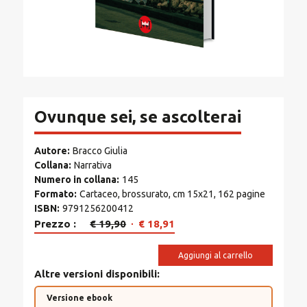
Ovunque sei, se ascolterai
Autore
Bracco Giulia
Collana
Narrativa
Numero in collana
145
Formato
Cartaceo, brossurato, cm 15x21, 162 pagine
ISBN
9791256200412
Il
Il
Prezzo
€
19,90
€
18,91
prezzo
prezzo
originale
attuale
Aggiungi al carrello
era:
è:
Altre versioni disponibili
€ 19,90.
€ 18,91.
Versione ebook