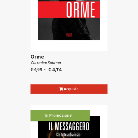
Orme
Corradini Sabrina
€
4,99
€
4,74
Acquista
In Promozione!