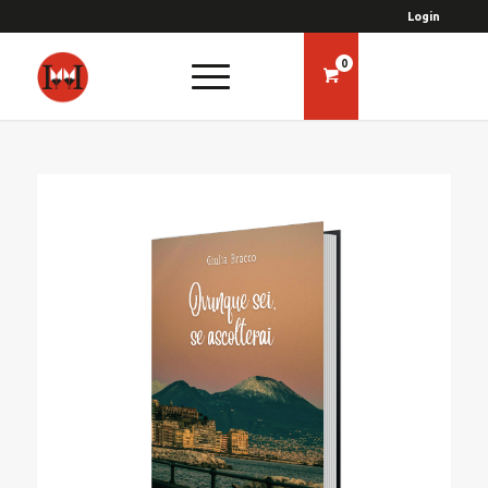
Login
0