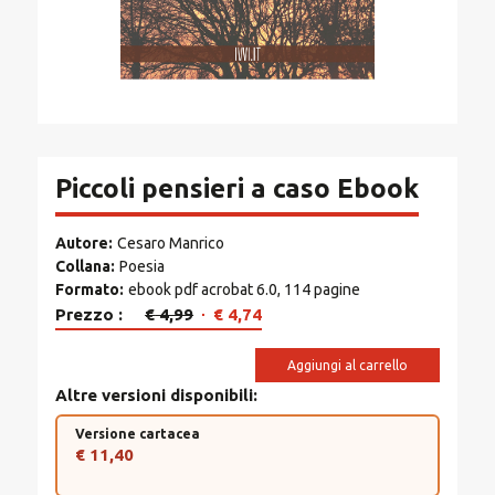
Piccoli pensieri a caso Ebook
Autore
Cesaro Manrico
Collana
Poesia
Formato
ebook pdf acrobat 6.0, 114 pagine
Il
Il
Prezzo
€
4,99
€
4,74
prezzo
prezzo
originale
attuale
Aggiungi al carrello
era:
è:
Altre versioni disponibili
€ 4,99.
€ 4,74.
Versione cartacea
€ 11,40