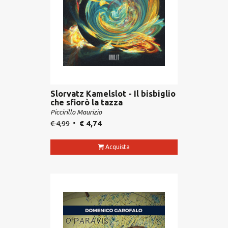
Slorvatz Kamelslot - Il bisbiglio
che sfiorò la tazza
Piccirillo Maurizio
€
4,99
€
4,74
Acquista