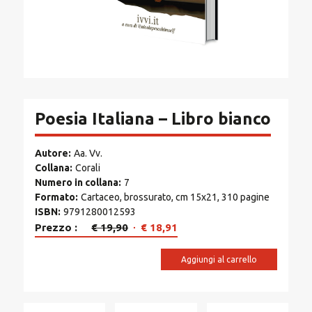
Poesia Italiana – Libro bianco
Autore
Aa. Vv.
Collana
Corali
Numero in collana
7
Formato
Cartaceo, brossurato, cm 15x21, 310 pagine
ISBN
9791280012593
Il
Il
Prezzo
€
19,90
€
18,91
prezzo
prezzo
originale
attuale
Aggiungi al carrello
era:
è:
€ 19,90.
€ 18,91.