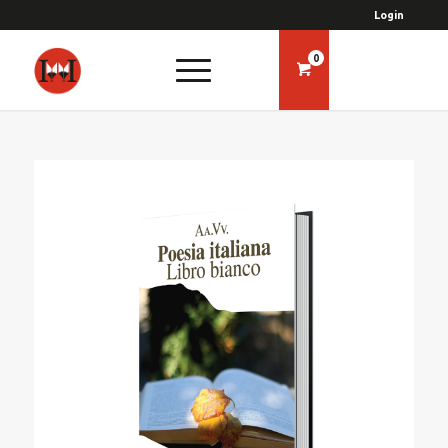
Login
0