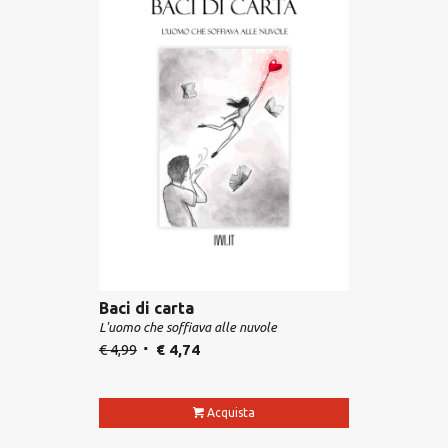
Baci di carta
L'uomo che soffiava alle nuvole
€
4,99
€
4,74
Acquista