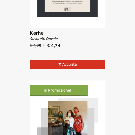
Karhu
Savorelli Davide
€
4,99
€
4,74
Acquista
In Promozione!