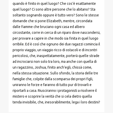
quando è finito in quel luogo? Che cos’è esattamente
quel luogo? Ci sono altre persone che lo abitano? Sta
soltanto sognando oppure è tutto vero? Sono le stesse
domande che si pone Elizabeth, mentre, circondata
dalle fiamme che bruciano ogni casa ed albero
circostante, corre in cerca di un riparo dove nascondersi,
per provare a capire in che modo sia finita in quel luogo
orribile. Ed è così che ognuno dei due ragazzi comincia il
proprio viaggio, un viaggio ricco di ostacoli e di incontri
pericolosi, che, inaspettatamente, porterà quelle strade
ad incrociarsi non solo tra loro, ma anche con quella di
un ragazzino, Joshua, finito anch’egli, chissà come,
nella stessa situazione. Sullo sfondo, la storia delle tre
famiglie che, colpite dalla scomparsa dei propri figli,
uniranno le forze e faranno di tutto pur di trovarli e
riportarli a casa. Riusciranno i protagonisti a risolvere il
mistero e scoprire la verità che si cela dietro quella
tenda invisibile, che, inesorabilmente, lega i loro destini?