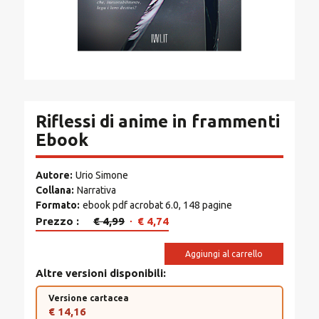
Riflessi di anime in frammenti
Ebook
Autore
Urio Simone
Collana
Narrativa
Formato
ebook pdf acrobat 6.0, 148 pagine
Il
Il
Prezzo
€
4,99
€
4,74
prezzo
prezzo
originale
attuale
Aggiungi al carrello
era:
è:
Altre versioni disponibili
€ 4,99.
€ 4,74.
Versione cartacea
€ 14,16