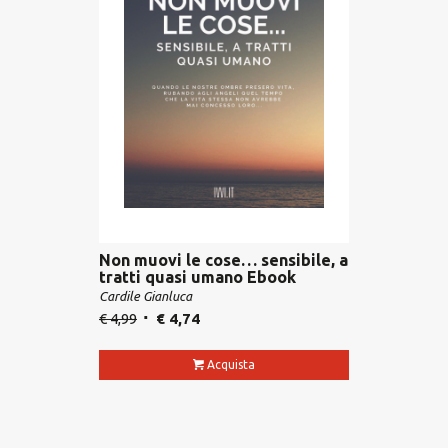
Non muovi le cose… sensibile, a
tratti quasi umano Ebook
Cardile Gianluca
€
4,99
€
4,74
Acquista