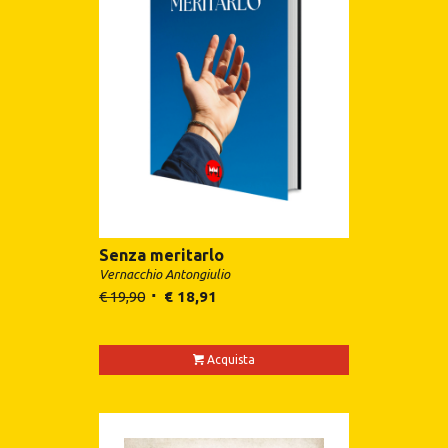
Senza meritarlo
Vernacchio Antongiulio
€
19,90
€
18,91
Acquista