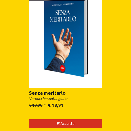
Senza meritarlo
Vernacchio Antongiulio
€
19,90
€
18,91
Acquista