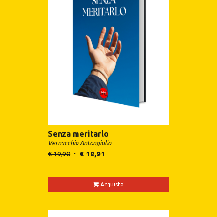
Senza meritarlo
Vernacchio Antongiulio
€
19,90
€
18,91
Acquista