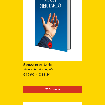
Senza meritarlo
Vernacchio Antongiulio
€
19,90
€
18,91
Acquista