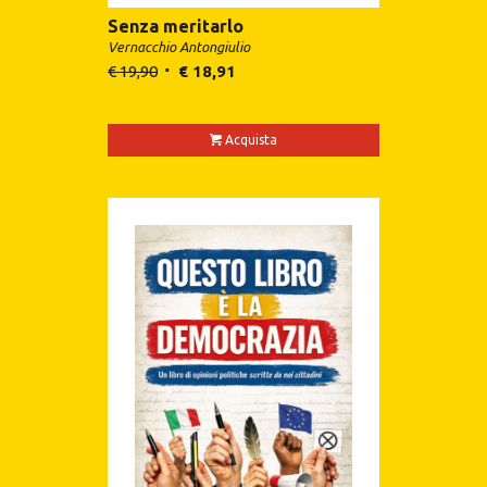
Senza meritarlo
Vernacchio Antongiulio
€
19,90
€
18,91
Acquista