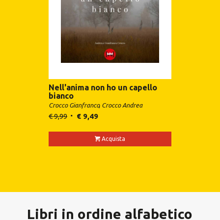
Nell'anima non ho un capello
bianco
Crocco Gianfranco
Crocco Andrea
€
9,99
€
9,49
Acquista
Libri in ordine alfabetico