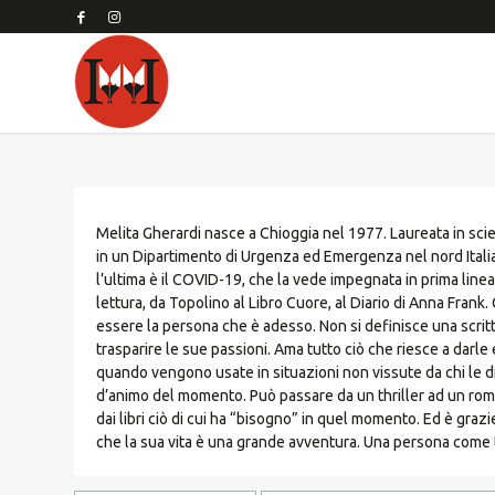
Melita Gherardi nasce a Chioggia nel 1977. Laureata in scie
in un Dipartimento di Urgenza ed Emergenza nel nord Italia.
l’ultima è il COVID-19, che la vede impegnata in prima lin
lettura, da Topolino al Libro Cuore, al Diario di Anna Frank. 
essere la persona che è adesso. Non si definisce una scritt
trasparire le sue passioni. Ama tutto ciò che riesce a darle e
quando vengono usate in situazioni non vissute da chi le dice
d’animo del momento. Può passare da un thriller ad un roma
dai libri ciò di cui ha “bisogno” in quel momento. Ed è grazi
che la sua vita è una grande avventura. Una persona come t