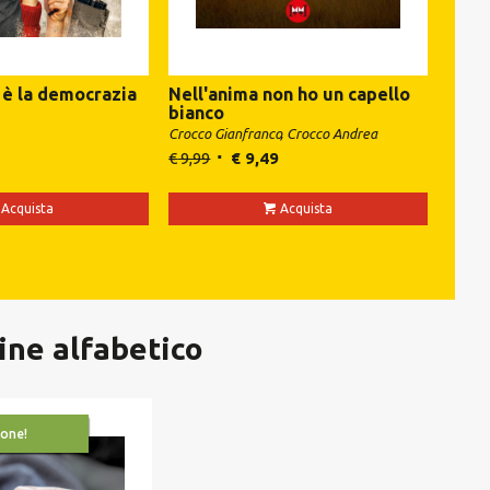
 è la democrazia
Nell'anima non ho un capello
bianco
Crocco Gianfranco
Crocco Andrea
€
9,99
€
9,49
Acquista
Acquista
dine alfabetico
one!