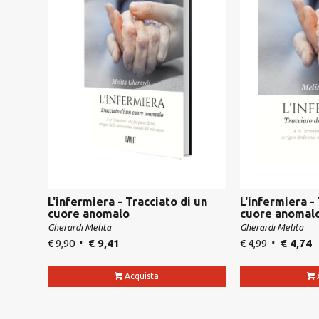
L'infermiera - Tracciato di un
L'infermiera -
cuore anomalo
cuore anomal
Gherardi Melita
Gherardi Melita
€
9,90
€
9,41
€
4,99
€
4,74
Acquista