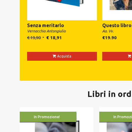
Senza meritarlo
Questo libro
Vernacchio Antongiulio
Aa. Vv.
€
19,90
€
18,91
€
19.90
Acquista
Libri in or
In Promozione!
In Promozi