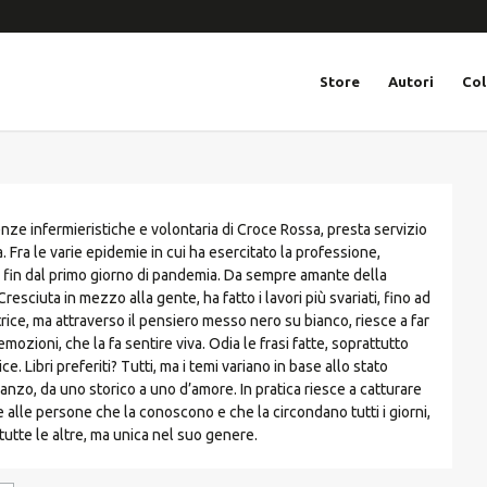
Store
Autori
Col
nze infermieristiche e volontaria di Croce Rossa, presta servizio
 Fra le varie epidemie in cui ha esercitato la professione,
ea fin dal primo giorno di pandemia. Da sempre amante della
Cresciuta in mezzo alla gente, ha fatto i lavori più svariati, fino ad
rice, ma attraverso il pensiero messo nero su bianco, riesce a far
mozioni, che la fa sentire viva. Odia le frasi fatte, soprattutto
. Libri preferiti? Tutti, ma i temi variano in base allo stato
nzo, da uno storico a uno d’amore. In pratica riesce a catturare
e alle persone che la conoscono e che la circondano tutti i giorni,
utte le altre, ma unica nel suo genere.