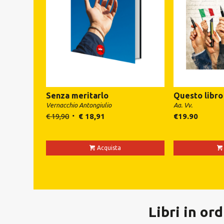
Senza meritarlo
Questo libro
Vernacchio Antongiulio
Aa. Vv.
€
19,90
€
18,91
€
19.90
Acquista
Libri in or