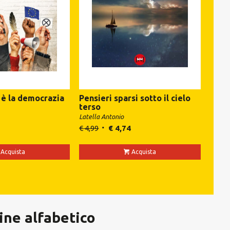
 è la democrazia
Pensieri sparsi sotto il cielo
terso
Latella Antonio
€
4,99
€
4,74
Acquista
Acquista
dine alfabetico