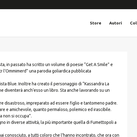
Store
Autori
Col
ta, in passato ha scritto un volume di poesie “Get A Smile” e
tr l’Ommimerd” una parodia goliardica pubblicata
sta Blue. Inoltre ha creato il personaggio di “Kassandra La
che diventerà anch’esso un libro. Sta anche lavorando su un
re disastroso, impreparato ad essere figlio e tantomeno padre.
lare e amichevole, quanto permaloso, polemico ed irascibile.
a non si occupa”.
no in diverse attività, la più importante quella di Fumettopoli a
i conosciuto, a tutti coloro che l’hanno incontrato, che ora con