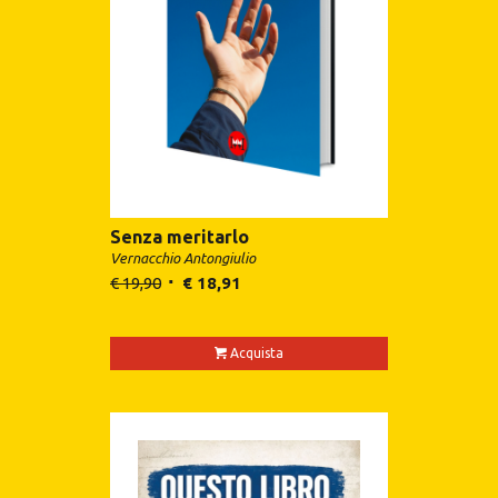
Senza meritarlo
Vernacchio Antongiulio
€
19,90
€
18,91
Acquista