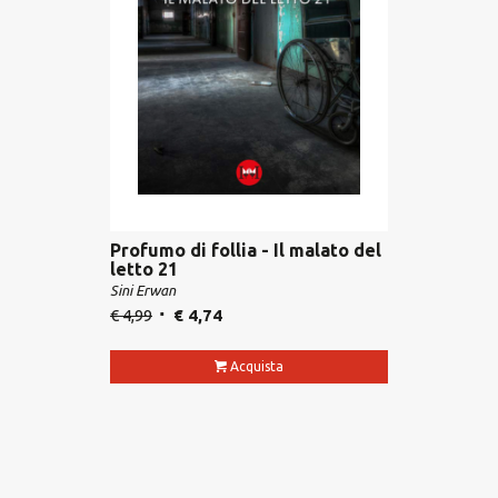
Profumo di follia - Il malato del
letto 21
Sini Erwan
€
4,99
€
4,74
Acquista