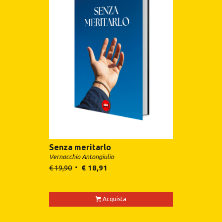
Senza meritarlo
Vernacchio Antongiulio
€
19,90
€
18,91
Acquista