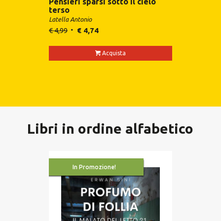
Pensieri sparsi sotto il cielo
terso
Latella Antonio
€
4,99
€
4,74
Acquista
Libri in ordine alfabetico
In Promozione!