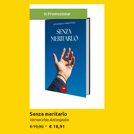
In Promozione!
Senza meritarlo
Vernacchio Antongiulio
€
19,90
€
18,91