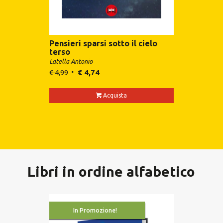
Pensieri sparsi sotto il cielo
terso
Latella Antonio
€
4,99
€
4,74
Acquista
Libri in ordine alfabetico
In Promozione!