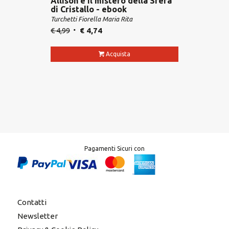
Allison e il mistero della Sfera
di Cristallo - ebook
Turchetti Fiorella Maria Rita
€
4,99
€
4,74
Acquista
Pagamenti Sicuri con
Contatti
Newsletter