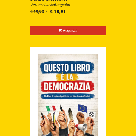
Vernacchio Antongiulio
€
19,90
€
18,91
Acquista