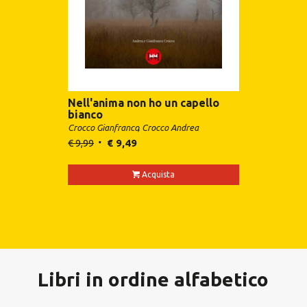
Nell'anima non ho un capello
bianco
Crocco Gianfranco
Crocco Andrea
€
9,99
€
9,49
Acquista
Libri in ordine alfabetico