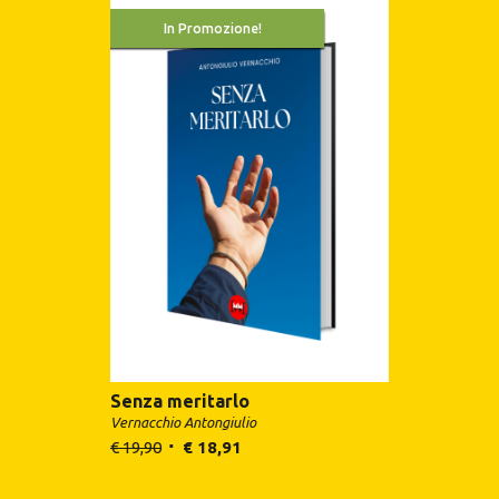
In Promozione!
Senza meritarlo
Vernacchio Antongiulio
€
19,90
€
18,91