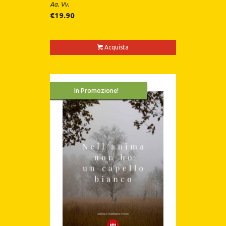
Aa. Vv.
€
19.90
Acquista
In Promozione!