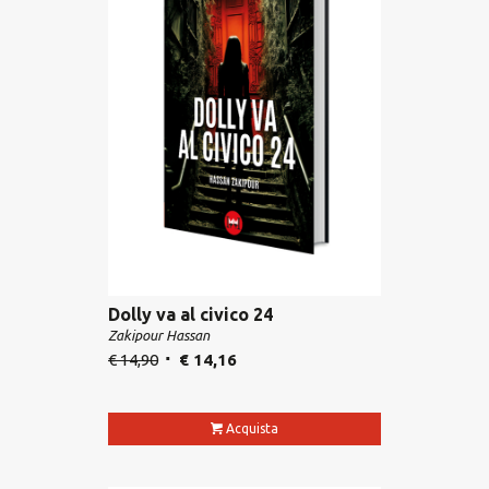
Dolly va al civico 24
Zakipour Hassan
€
14,90
€
14,16
Acquista