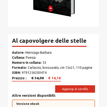
Al capovolgere delle stelle
Autore
Menzago Barbara
Collana
Poesia
Numero in collana
53
Formato
Cartaceo, brossurato, cm 15x21, 110 pagine
ISBN
9791256200474
Il
Il
Prezzo
€
14,90
€
14,16
prezzo
prezzo
originale
attuale
Aggiungi al carrello
era:
è:
Altre versioni disponibili
€ 14,90.
€ 14,16.
Versione ebook