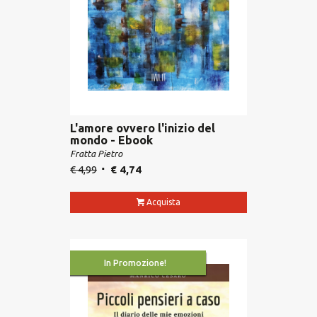
L'amore ovvero l'inizio del
mondo - Ebook
Fratta Pietro
€
4,99
€
4,74
Acquista
In Promozione!