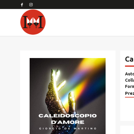
Ca
Aut
Coll
For
Pre