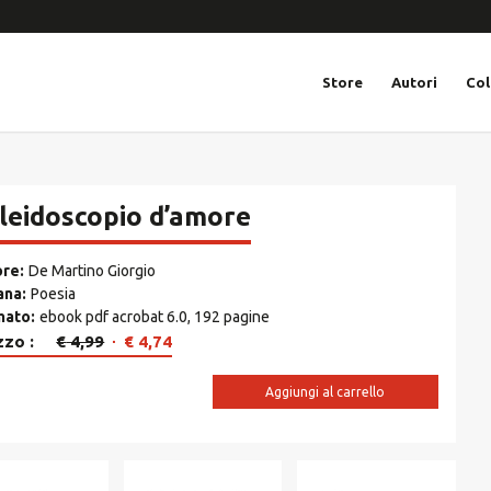
Store
Autori
Col
leidoscopio d’amore
ore
De Martino Giorgio
ana
Poesia
mato
ebook pdf acrobat 6.0, 192 pagine
Il
Il
zzo
€
4,99
€
4,74
prezzo
prezzo
originale
attuale
Aggiungi al carrello
era:
è:
€ 4,99.
€ 4,74.