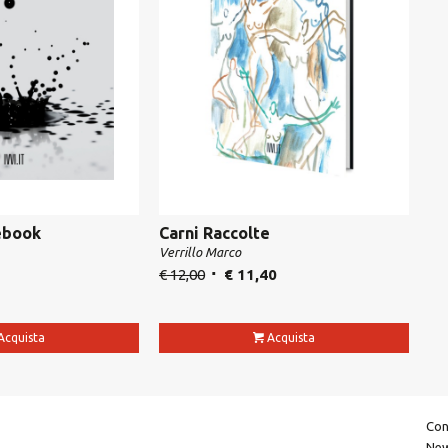
 ebook
Carni Raccolte
Verrillo Marco
€
12,00
€
11,40
Acquista
Acquista
Con
New