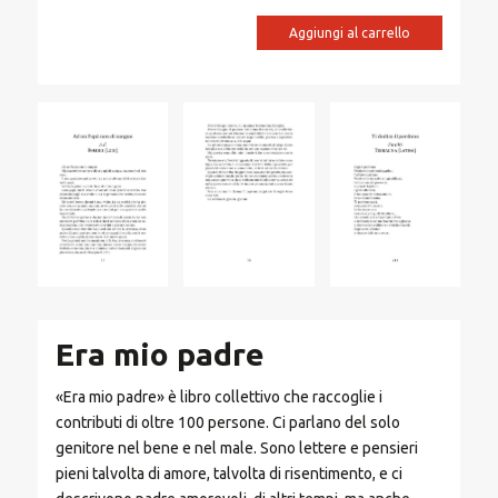
prezzo
prezzo
originale
attuale
Aggiungi al carrello
era:
è:
€ 19,90.
€ 18,91.
Era mio padre
«Era mio padre» è libro collettivo che raccoglie i
contributi di oltre 100 persone. Ci parlano del solo
genitore nel bene e nel male. Sono lettere e pensieri
pieni talvolta di amore, talvolta di risentimento, e ci