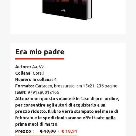
Era mio padre
Autore
Aa. Vv.
Collana
Corali
Numero in collana
4
Formato
Cartaceo, brossurato, cm 15x21, 236 pagine
ISBN
9791280012166
Attenzione: questo volume è in fase di pre-ordine,
per consentire agli autori di acquistarlo a un
prezzo ridotto. Il libro verrà stampato nel mese di
febbraio e le spedizioni saranno effettuate
nella
prima metà di marzo
.
Il
Il
Prezzo
€
19,90
€
18,91