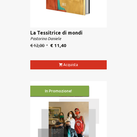
La Tessitrice di mondi
Pastorino Daniele
€
12,00
€
11,40
Acquista
In Promozione!