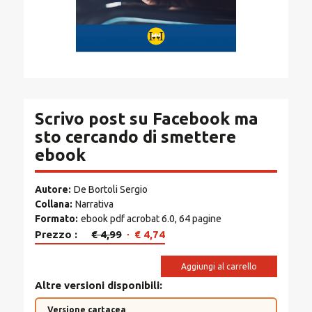
Scrivo post su Facebook ma
sto cercando di smettere
ebook
Autore
De Bortoli Sergio
Collana
Narrativa
Formato
ebook pdf acrobat 6.0, 64 pagine
Il
Il
Prezzo
€
4,99
€
4,74
prezzo
prezzo
originale
attuale
Aggiungi al carrello
era:
è:
Altre versioni disponibili
€ 4,99.
€ 4,74.
Versione cartacea