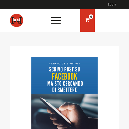
Login
0