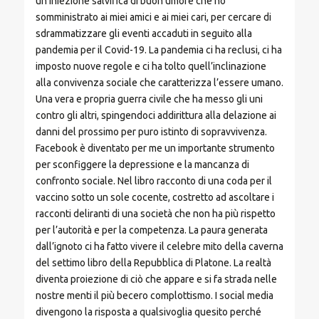
un’iniezione salvifica di buon umore che ho
somministrato ai miei amici e ai miei cari, per cercare di
sdrammatizzare gli eventi accaduti in seguito alla
pandemia per il Covid-19. La pandemia ci ha reclusi, ci ha
imposto nuove regole e ci ha tolto quell’inclinazione
alla convivenza sociale che caratterizza l’essere umano.
Una vera e propria guerra civile che ha messo gli uni
contro gli altri, spingendoci addirittura alla delazione ai
danni del prossimo per puro istinto di sopravvivenza.
Facebook è diventato per me un importante strumento
per sconfiggere la depressione e la mancanza di
confronto sociale. Nel libro racconto di una coda per il
vaccino sotto un sole cocente, costretto ad ascoltare i
racconti deliranti di una società che non ha più rispetto
per l’autorità e per la competenza. La paura generata
dall’ignoto ci ha fatto vivere il celebre mito della caverna
del settimo libro della Repubblica di Platone. La realtà
diventa proiezione di ciò che appare e si fa strada nelle
nostre menti il più becero complottismo. I social media
divengono la risposta a qualsivoglia quesito perché