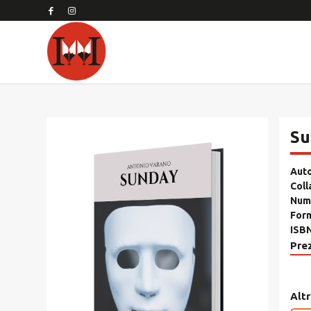
Su
Aut
Coll
Nume
For
ISB
Pre
Altr