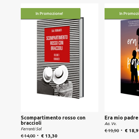
In Promozione!
In Promozi
Scompartimento rosso con
Era mio padre
braccioli
Aa. Vv.
Ferranti Sal
€
19,90
€
18,9
€
14,00
€
13,30