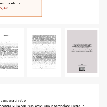
€ 14,90.
€ 14,16.
ersione ebook
 9,49
 campana di vetro.
ncontra Giulia con i suoi amici. Uno in particolare, Pietro, lo