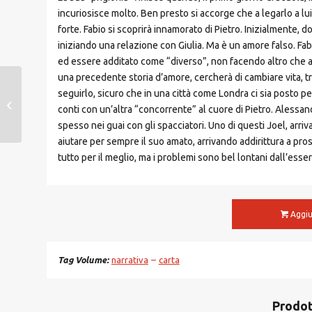
incuriosisce molto. Ben presto si accorge che a legarlo a l
forte. Fabio si scoprirà innamorato di Pietro. Inizialmente, d
iniziando una relazione con Giulia. Ma è un amore falso. Fa
ed essere additato come “diverso”, non facendo altro che a
una precedente storia d’amore, cercherà di cambiare vita, t
seguirlo, sicuro che in una città come Londra ci sia posto per
Scrittori italiani – Libro
conti con un’altra “concorrente” al cuore di Pietro. Alessand
Celeste
spesso nei guai con gli spacciatori. Uno di questi Joel, arriva
aiutare per sempre il suo amato, arrivando addirittura a pro
tutto per il meglio, ma i problemi sono bel lontani dall’ess
Aggiu
Tag Volume
narrativa
carta
Prodot