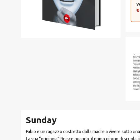
V
€
Sunday
Fabio è un ragazzo costretto dalla madre a vivere sotto una
La sua “prigionia” finisce quando, il primo giorno di scuola, i