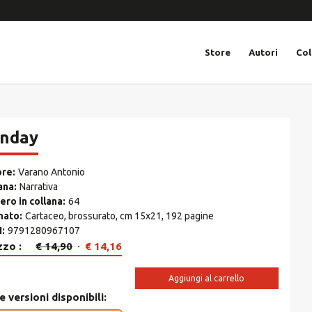
Store
Autori
Col
nday
ore
Varano Antonio
ana
Narrativa
ro in collana
64
mato
Cartaceo, brossurato, cm 15x21, 192 pagine
N
9791280967107
Il
Il
zzo
€
14,90
€
14,16
prezzo
prezzo
originale
attuale
Aggiungi al carrello
era:
è:
e versioni disponibili