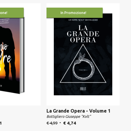
one!
In Promozione!
La Grande Opera - Volume 1
Bottigliero Giuseppe "Kvlt"
1
€
4,99
€
4,74