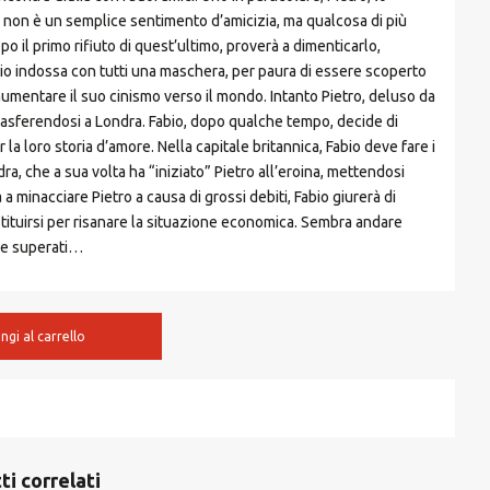
ui non è un semplice sentimento d’amicizia, ma qualcosa di più
opo il primo rifiuto di quest’ultimo, proverà a dimenticarlo,
bio indossa con tutti una maschera, per paura di essere scoperto
umentare il suo cinismo verso il mondo. Intanto Pietro, deluso da
rasferendosi a Londra. Fabio, dopo qualche tempo, decide di
 la loro storia d’amore. Nella capitale britannica, Fabio deve fare i
ra, che a sua volta ha “iniziato” Pietro all’eroina, mettendosi
 a minacciare Pietro a causa di grossi debiti, Fabio giurerà di
stituirsi per risanare la situazione economica. Sembra andare
ere superati…
ngi al carrello
ti correlati