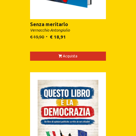
Senza meritarlo
Vernacchio Antongiulio
€
19,90
€
18,91
Acquista