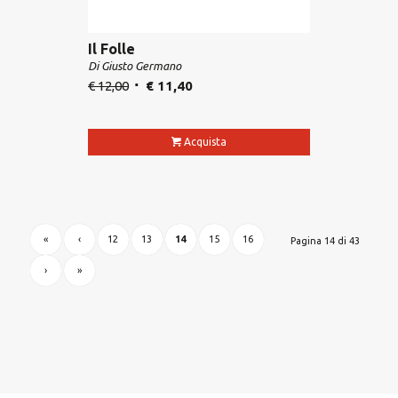
Il Folle
Di Giusto Germano
€
12,00
€
11,40
Acquista
«
‹
12
13
14
15
16
Pagina 14 di 43
›
»