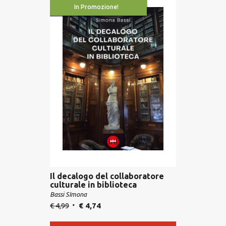
In Promozione!
Il decalogo del collaboratore
culturale in biblioteca
Bassi SImona
€
4,99
€
4,74