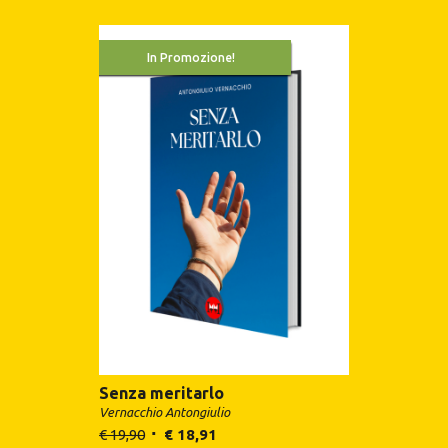
In Promozione!
Senza meritarlo
Vernacchio Antongiulio
€
19,90
€
18,91