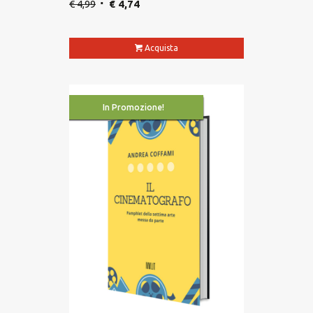
€
4,99
€
4,74
Acquista
In Promozione!